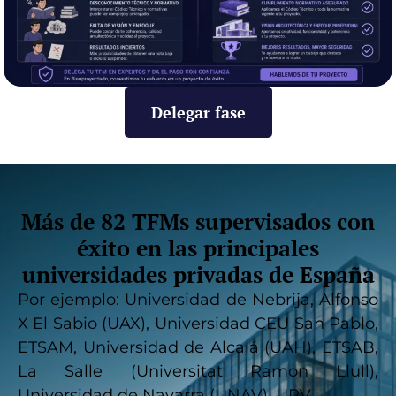
Delegar fase
Más de 82 TFMs supervisados con
éxito en las principales
universidades privadas de España
Por ejemplo: Universidad de Nebrija, Alfonso
X El Sabio (UAX), Universidad CEU San Pablo,
ETSAM, Universidad de Alcalá (UAH), ETSAB,
La Salle (Universitat Ramon Llull),
Universidad de Navarra (UNAV), UPV…