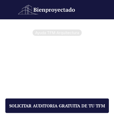
Ayuda TFM Arquitectura
Ayuda TFM Arquitectura:
aprueba tu proyecto con la
ayuda de un equipo de
arquitectos españoles.
Cuando se trata de tu TFM, la calidad lo es todo. En
bienproyectado.com, contamos con especialistas
para cada fase del proceso.
Ayuda TFM
Arquitectura
: Deja que tu trabajo hable por ti con un
proyecto sólido y bien estructurado.
SOLICITAR AUDITORIA GRATUITA DE TU TFM